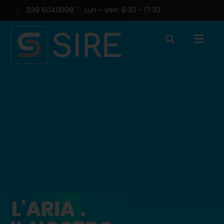
039 6049008
Lun - Ven: 8:30 - 17:30
L'ARIA
.