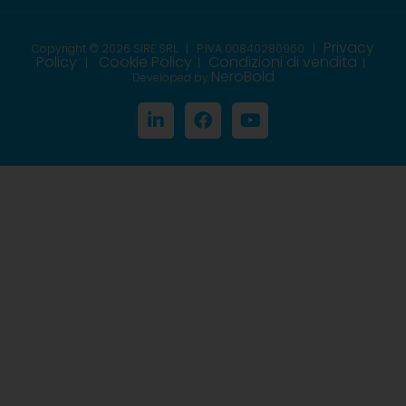
Privacy
Copyright © 2026 SIRE SRL | P.IVA 00840280960
|
Policy
Cookie Policy
Condizioni di vendita
|
|
|
NeroBold
Developed by