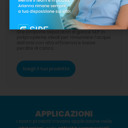
Separatori di gocce
Sire propone separatori di gocce SEP in
polipropilene, ideali per rimuovere l’acqua
dall’aria con alta efficienza e basse
perdite di carico.
Scegli il tuo prodotto
APPLICAZIONI
I nostri prodotti trovano applicazione nelle