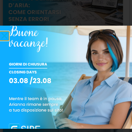
Bonus e incentivi 2026 per VMC e
barriere d’aria: come orientarsi senza
errori
Guida pratica per orientarsi tra requisiti,
valutazioni tecniche e opportunità senza
errori.
LEGGI TUTTO »