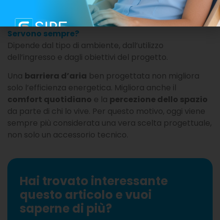
stesso consumo, aiutandoti a ridurre concretamente
la spesa energetica già dai primi utilizzi.
Servono sempre?
Dipende dal tipo di ambiente, dall’utilizzo
dell’ingresso e dagli obiettivi del progetto.
Una
barriera d’aria
ben progettata non migliora
solo l’efficienza energetica. Migliora anche il
comfort quotidiano
e la
percezione dello spazio
da parte di chi lo vive. Per questo motivo, oggi viene
sempre più considerata una vera scelta progettuale,
non solo un accessorio tecnico.
Hai trovato interessante
questo articolo e vuoi
saperne di più?