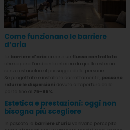
Come funzionano le barriere
d’aria
Le
barriere d’aria
creano un
flusso controllato
che separa l’ambiente interno da quello esterno
senza ostacolare il passaggio delle persone.
Se progettate e installate correttamente,
possono
ridurre le dispersioni
dovute all’apertura delle
porte fino al
75–85%
.
Estetica e prestazioni: oggi non
bisogna più scegliere
In passato le
barriere d’aria
venivano percepite