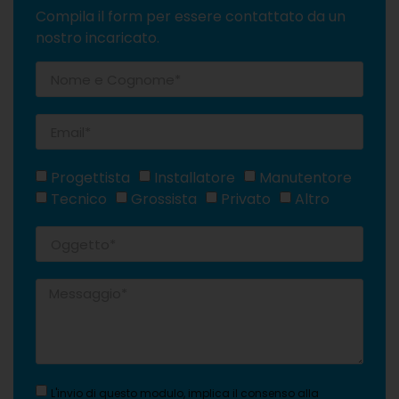
Compila il form per essere contattato da un
nostro incaricato.
Progettista
Installatore
Manutentore
Tecnico
Grossista
Privato
Altro
L'invio di questo modulo, implica il consenso alla