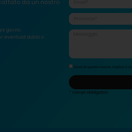
tattato da un nostro
ni giorno.
er eventuali dubbi o
L'invio di questo modulo, implica il 
* campi obbligatori