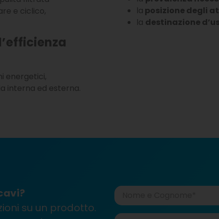
la
posizione degli a
e e ciclico,
la
destinazione d’u
l’efficienza
i energetici,
ia interna ed esterna.
cavi?
ioni su un prodotto.