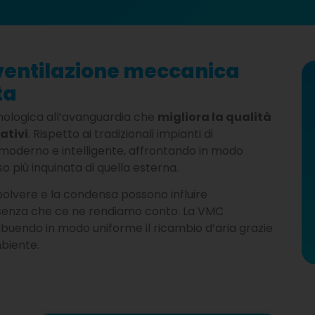
 ventilazione meccanica
ta
nologica all’avanguardia che
migliora la qualità
ativi
. Rispetto ai tradizionali impianti di
 moderno e intelligente, affrontando in modo
so più inquinata di quella esterna.
a polvere e la condensa possono influire
 senza che ce ne rendiamo conto. La VMC
ibuendo in modo uniforme il ricambio d’aria grazie
mbiente.