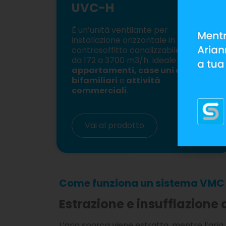
UVC-H
È un’unità
ventilante per
installazione orizzontale in
controsoffitto canalizzabile, portata
da 172 a 3700 m3/h. Ideale per
appartamenti, case uni e
bifamiliari
e
attività
commerciali
.
Vai al prodotto
Come funziona un sistema VMC
Estrazione e insufflazione
L’aria sporca viene estratta, mentre l’aria p