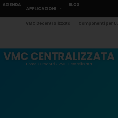
AZIENDA
BLOG
APPLICAZIONI
alizzata
VMC Decentralizzata
Componenti per U.
VMC CENTRALIZZATA
Home
»
Prodotti
»
VMC Centralizzata