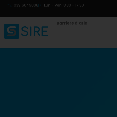
039 6049008
Lun - Ven: 8:30 - 17:30
Barriere d’aria
VMC Centr