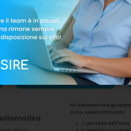
UVC-V
È un’unità ventilante per
installazione verticale canalizzabile,
portata fino a 4850 m3/h circa. È
ideale per
edifici commerciali
e
industriali
.
Vai al prodotto
Gli elementi che guidano
sono, essenzialmente:
 automatica
la
portata dell’aria
la
prevalenza neces
ulita filtrata