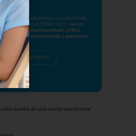
Max
È un’u
nità ventilante canalizzabile,
portate fino a 11000 m3/h. Ideale
per
case plurifamiliari, uffici,
attività commerciali
e
palestre
.
Vai al prodotto
 alla scelta di una unità ventilante
saria