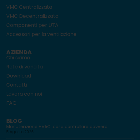
VMC Centralizzata
VMC Decentralizzata
Componenti per UTA
Accessori per la ventilazione
AZIENDA
Chi siamo
Rete di vendita
Download
Contatti
Lavora con noi
FAQ
BLOG
Manutenzione HVAC: cosa controllare davvero
5 Agosto 2026