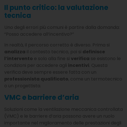
Il punto critico: la valutazione
tecnica
Uno degli errori più comuni è partire dalla domanda:
“Posso accedere all’incentivo?”
In realtà, il percorso corretto è diverso. Prima si
analizza
il contesto tecnico, poi si
definisce
l’intervento
e solo alla fine si
verifica
se esistono le
condizioni per accedere agli
incentivi
. Questa
verifica deve sempre essere fatta con un
professionista qualificato
, come un termotecnico
o un progettista.
VMC e barriere d’aria
Soluzioni come la ventilazione meccanica controllata
(VMC) e le barriere d’aria possono avere un ruolo
importante nel miglioramento delle prestazioni degli