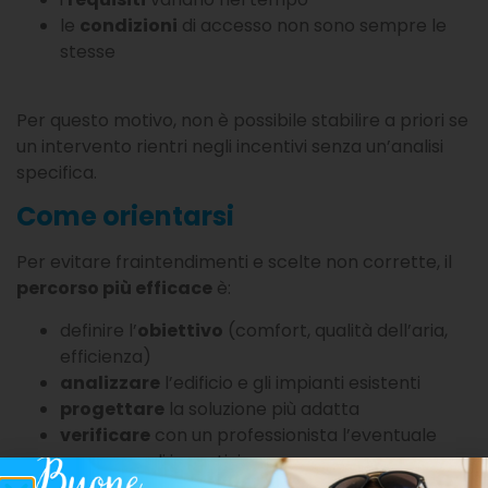
le
condizioni
di accesso non sono sempre le
stesse
Per questo motivo, non è possibile stabilire a priori se
un intervento rientri negli incentivi senza un’analisi
specifica.
Come orientarsi
Per evitare fraintendimenti e scelte non corrette, il
percorso più efficace
è:
definire l’
obiettivo
(comfort, qualità dell’aria,
efficienza)
analizzare
l’edificio e gli impianti esistenti
progettare
la soluzione più adatta
verificare
con un professionista l’eventuale
accesso agli incentivi