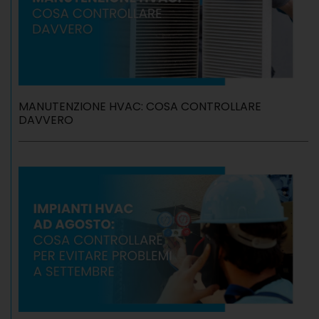
MANUTENZIONE HVAC: COSA CONTROLLARE
DAVVERO