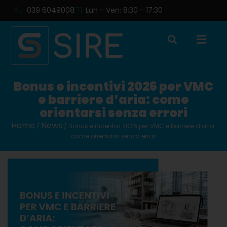
039 6049008
Lun - Ven: 8:30 - 17:30
Bonus e incentivi 2026 per VMC
e barriere d’aria: come
orientarsi senza errori
Home
News
/
/ Bonus e incentivi 2026 per VMC e barriere d’aria:
come orientarsi senza errori