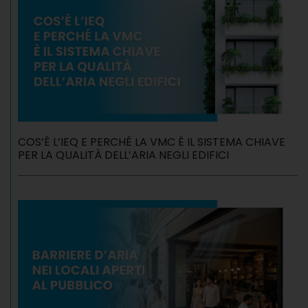
COS’È L’IEQ E PERCHÉ LA VMC È IL SISTEMA CHIAVE
PER LA QUALITÀ DELL’ARIA NEGLI EDIFICI