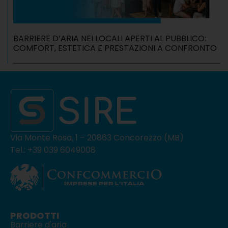
BARRIERE D’ARIA NEI LOCALI APERTI AL PUBBLICO:
COMFORT, ESTETICA E PRESTAZIONI A CONFRONTO
Via Monte Rosa, 1 – 20863 Concorezzo (MB)
Tel.: +39 039 6049008
PRODOTTI
Barriere d'aria