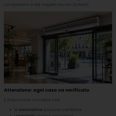
complessivo e dai requisiti tecnici richiesti.
Attenzione: ogni caso va verificato
È importante ricordare che:
le
normative
possono cambiare
i
requisiti
variano nel tempo