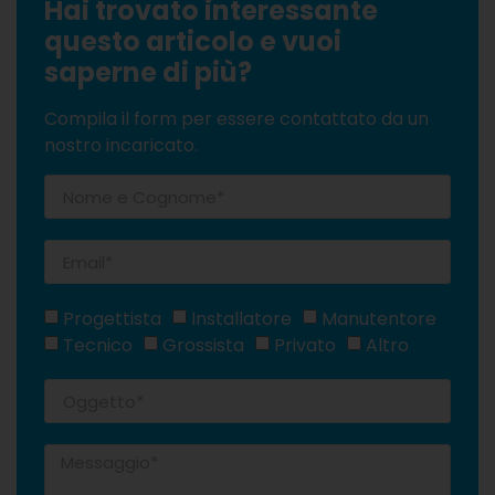
Hai trovato interessante
questo articolo e vuoi
saperne di più?
Compila il form per essere contattato da un
nostro incaricato.
Progettista
Installatore
Manutentore
Tecnico
Grossista
Privato
Altro