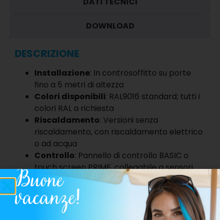
DATI TECNICI
DOWNLOAD
DESCRIZIONE
Installazione
: In controsoffitto su porte
fino a 5 metri di altezza
Colori disponibili
: RAL9016 standard; tutti i
colori RAL a richiesta
Riscaldamento
: Versioni senza
riscaldamento, con riscaldamento elettrico
o ad acqua
Controllo
: Pannello di controllo BASIC o
touch screen PRIME, collegabile a sensori
esterni e controllo ModBus. Possibilità di
concatenare più barriere con unico
comando.
Tecnologia
: Griglia di mandata orientabile