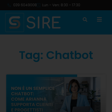
039 6049008
Lun - Ven: 8:30 - 17:30
Tag: Chatbot