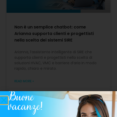
Non è un semplice chatbot: come
Arianna supporta clienti e progettisti
nella scelta dei sistemi SIRE
Arianna, l’assistente intelligente di SIRE che
supporta clienti e progettisti nella scelta di
soluzioni HVAC, VMC e barriere d’aria in modo
rapido, chiaro e mirato.
READ MORE »
3 Marzo 2026