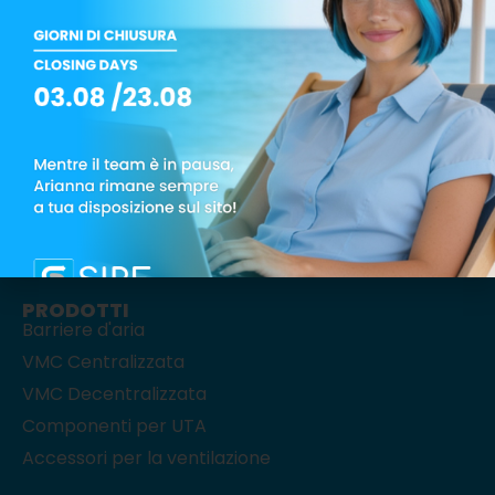
Via Monte Rosa, 1 – 20863 Concorezzo (MB)
Tel.: +39 039 6049008
PRODOTTI
Barriere d'aria
VMC Centralizzata
VMC Decentralizzata
Componenti per UTA
Accessori per la ventilazione