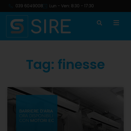
039 6049008
Lun - Ven: 8:30 - 17:30
Tag: finesse