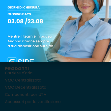
Via Monte Rosa, 1 – 20863 Concorezzo (MB)
Tel.: +39 039 6049008
PRODOTTI
Barriere d'aria
VMC Centralizzata
VMC Decentralizzata
Componenti per UTA
Accessori per la ventilazione