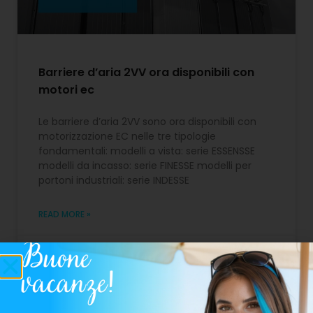
Barriere d’aria 2VV ora disponibili con
motori ec
Le barriere d’aria 2VV sono ora disponibili con
motorizzazione EC nelle tre tipologie
fondamentali: modelli a vista: serie ESSENSSE
modelli da incasso: serie FINESSE modelli per
portoni industriali: serie INDESSE
READ MORE »
19 Febbraio 2020