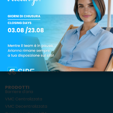
Via Monte Rosa, 1 – 20863 Concorezzo (MB)
Tel.: +39 039 6049008
PRODOTTI
Barriere d'aria
VMC Centralizzata
VMC Decentralizzata