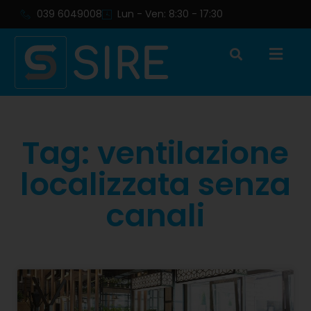
039 6049008
Lun - Ven: 8:30 - 17:30
Tag: ventilazione
localizzata senza
canali