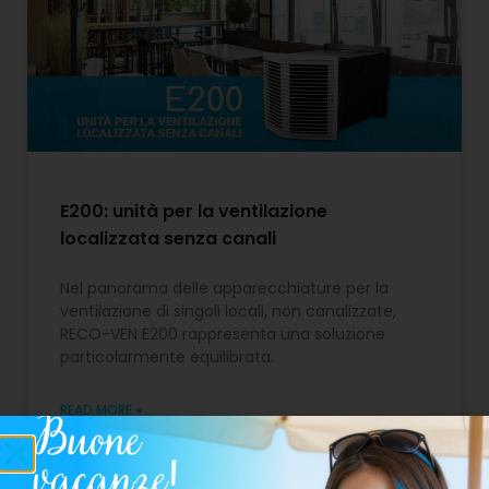
E200: unità per la ventilazione
localizzata senza canali
Nel panorama delle apparecchiature per la
ventilazione di singoli locali, non canalizzate,
RECO-VEN E200 rappresenta una soluzione
particolarmente equilibrata.
READ MORE »
16 Gennaio 2020