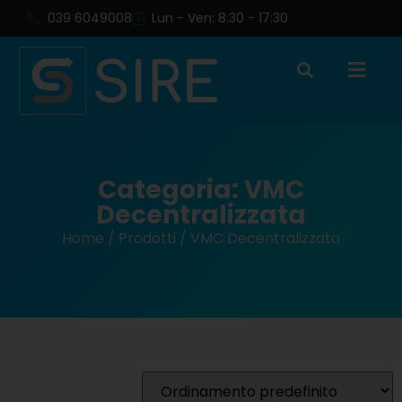
039 6049008
Lun - Ven: 8:30 - 17:30
Categoria: VMC
Decentralizzata
Home
/
Prodotti
/ VMC Decentralizzata