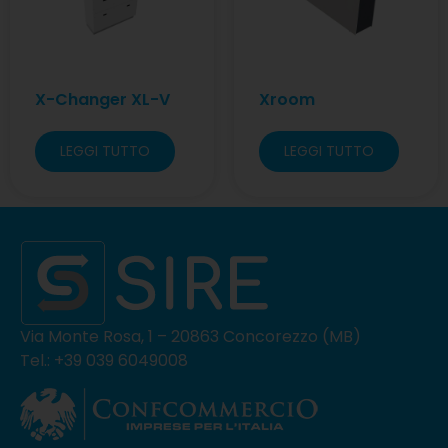
X-Changer XL-V
Xroom
LEGGI TUTTO
LEGGI TUTTO
Via Monte Rosa, 1 – 20863 Concorezzo (MB)
Tel.: +39 039 6049008