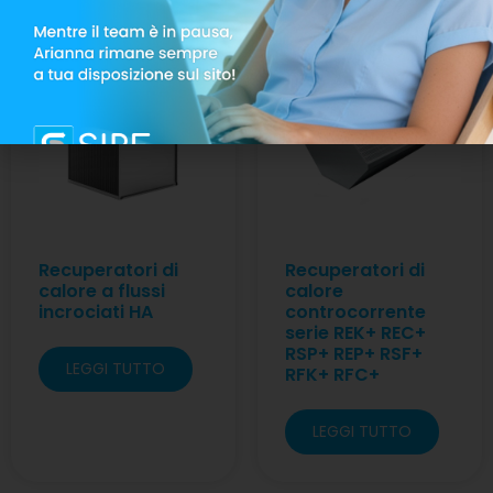
Recuperatori di
Recuperatori di
calore a flussi
calore
incrociati HA
controcorrente
serie REK+ REC+
RSP+ REP+ RSF+
LEGGI TUTTO
RFK+ RFC+
LEGGI TUTTO