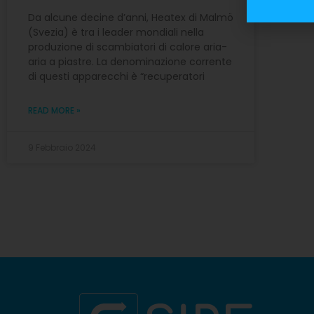
Da alcune decine d’anni, Heatex di Malmö
(Svezia) è tra i leader mondiali nella
produzione di scambiatori di calore aria-
aria a piastre. La denominazione corrente
di questi apparecchi è “recuperatori
READ MORE »
9 Febbraio 2024