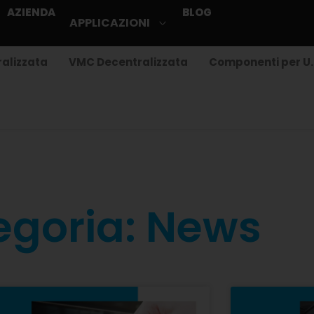
AZIENDA
BLOG
APPLICAZIONI
alizzata
VMC Decentralizzata
Componenti per U.
egoria: News