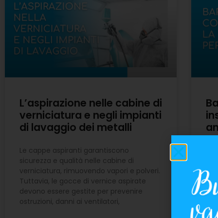
L’aspirazione nelle cabine di
Ba
verniciatura e negli impianti
in
di lavaggio dei metalli
am
Le cappe aspiranti garantiscono
Sco
sicurezza e qualità nelle cabine di
pro
verniciatura, rimuovendo vapori e polveri.
gar
Tuttavia, le gocce di vernice aspirate
per
devono essere gestite per prevenire
sce
ostruzioni, danni ai ventilatori,
REA