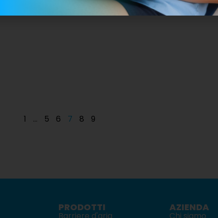
1
…
5
6
7
8
9
PRODOTTI
AZIENDA
Barriere d'aria
Chi siamo