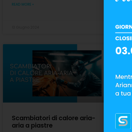
READ MORE »
13 Giugno 2024
8 M
Scambiatori di calore aria-
aria a piastre