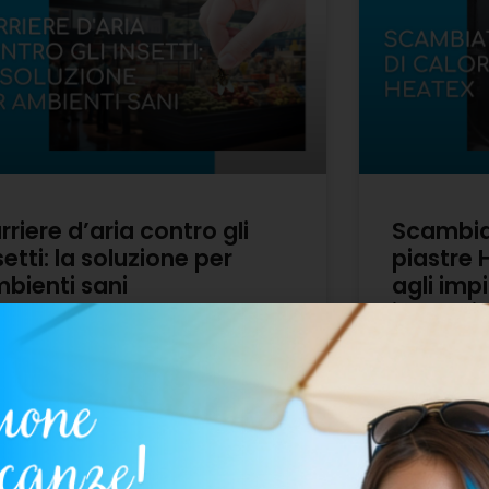
rriere d’aria contro gli
Scambiat
setti: la soluzione per
piastre 
bienti sani
agli impi
industri
pri come le barriere d’aria possono
teggere il tuo locale dagli insetti,
Scopri perché
antendo un ambiente sano. Riduci la
piastre Heat
dita di calore, risparmia energia e
installatori e
gli tra una vasta gamma di
Approfondisci
la compattez
di questa riv
D MORE »