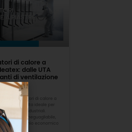
ori di calore a
Heatex: dalle UTA
anti di ventilazione
ale
 gli scambiatori di calore a
ex sono la scelta ideale per
 applicazioni industriali.
 l’efficienza ineguagliabile,
za e il risparmio economico
oluzione