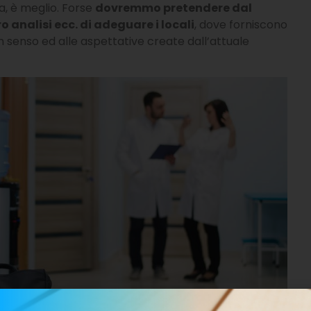
a, è meglio. Forse
dovremmo pretendere dal
 analisi ecc. di adeguare i locali
, dove forniscono
on senso ed alle aspettative create dall’attuale