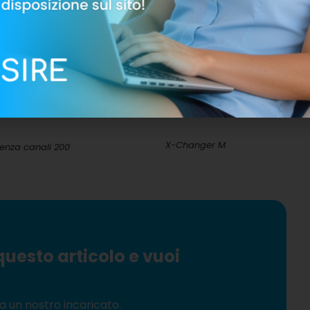
X-Changer M
senza canali 200
questo articolo e vuoi
a un nostro incaricato.