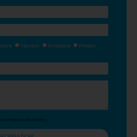
ntore
Tecnico
Grossista
Privato
la normativa sulla
privacy
.
INFORMAZIONI