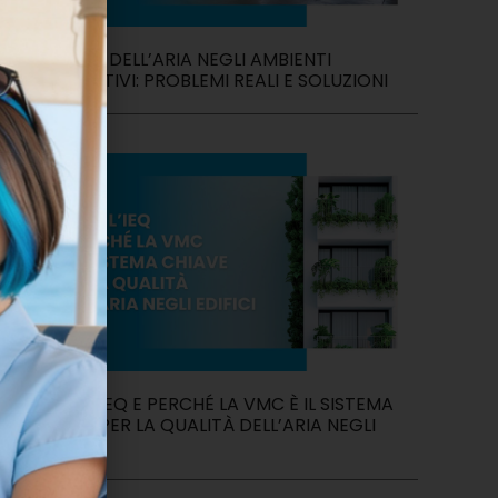
QUALITÀ DELL’ARIA NEGLI AMBIENTI
PRODUTTIVI: PROBLEMI REALI E SOLUZIONI
COS’È L’IEQ E PERCHÉ LA VMC È IL SISTEMA
CHIAVE PER LA QUALITÀ DELL’ARIA NEGLI
EDIFICI