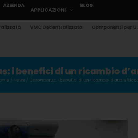
AZIENDA
BLOG
APPLICAZIONI
alizzata
VMC Decentralizzata
Componenti per U.
: i benefici di un ricambio d’a
ome
/
News
/ Coronavirus: i benefici di un ricambio d’aria effica