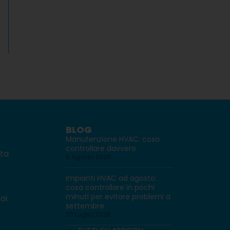
BLOG
Manutenzione HVAC: cosa
controllare davvero
ita
5 Agosto 2026
Impianti HVAC ad agosto:
cosa controllare in pochi
minuti per evitare problemi a
oi
settembre
20 Luglio 2026