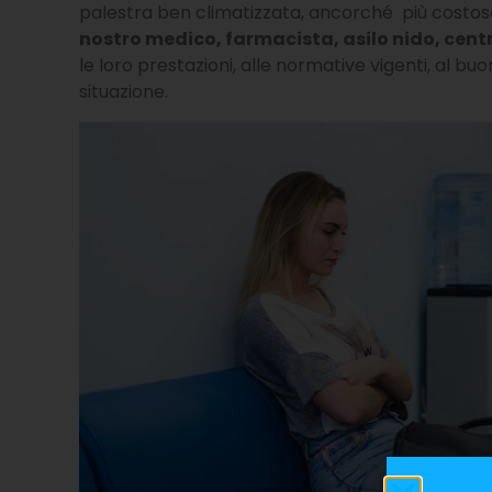
palestra ben climatizzata, ancorché più costos
nostro medico, farmacista, asilo nido, centro
le loro prestazioni, alle normative vigenti, al bu
situazione.