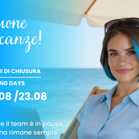
 un intervento immediato ed efficace per ridurre
irus, odori, radon, formaldeide.
 sia con ventilazione naturale (aprendo però
ei consumi) sia con ventilazione forzata, attraverso
ventilanti a doppio flusso, se equipaggiate con
aria efficiente e controllato. Se i rendimenti dei
P2018
, cioè nell’ordine dell’80% effettivo, i relativi
canalizzate
, che permettono una distribuzione
l’installazione di canali, operazione costosa per
ile. Oppure quelle
decentralizzate
,
senza canali,
 installazione pressoché immediati.
lazione canalizzate fino a 5000 m3/h e unità