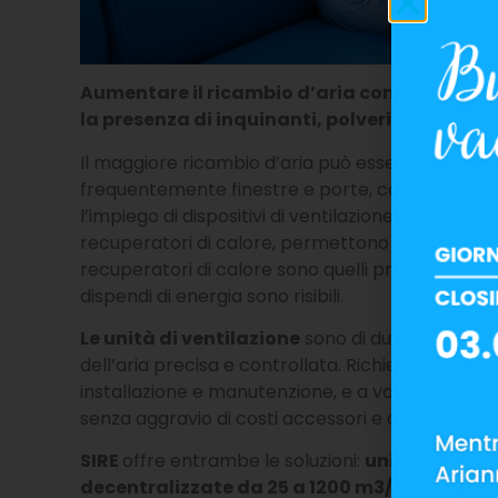
Aumentare il ricambio d’aria con l’esterno è
la presenza di inquinanti, polveri, batteri, v
Il maggiore ricambio d’aria può essere ottenuto
frequentemente finestre e porte, con aggravio d
l’impiego di dispositivi di ventilazione. Le unità 
recuperatori di calore, permettono un ricambio d’
recuperatori di calore sono quelli previsti da
ER
dispendi di energia sono risibili.
Le unità di ventilazione
sono di due tipi: quelle
dell’aria precisa e controllata. Richiedono però 
installazione e manutenzione, e a volte impossib
senza aggravio di costi accessori e con tempi di
SIRE
offre entrambe le soluzioni:
unità di venti
decentralizzate da 25 a 1200 m3/h
.