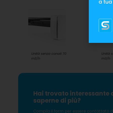
Unità senza canali 70
Unità 
m3/h
m3/h
Hai trovato interessante 
saperne di più?
Compila il form per essere contattato d