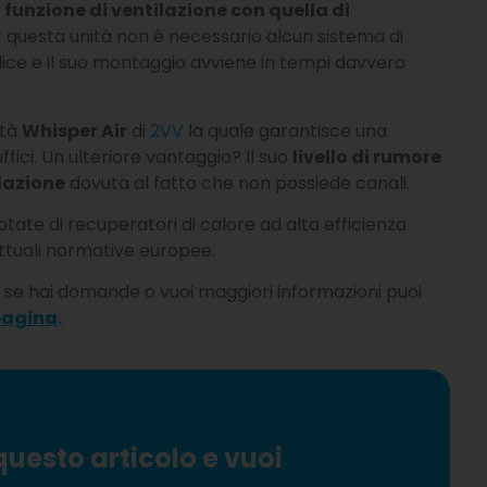
 funzione di ventilazione con quella di
r questa unità non è necessario alcun sistema di
plice e il suo montaggio avviene in tempi davvero
ità
Whisper Air
di
2VV
la quale garantisce una
ffici. Un ulteriore vantaggio? Il suo
livello di rumore
llazione
dovuta al fatto che non possiede canali.
te di recuperatori di calore ad alta efficienza
ttuali normative europee.
e se hai domande o vuoi maggiori informazioni puoi
pagina
.
questo articolo e vuoi