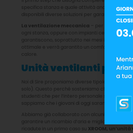
Il primo step che bisogna compiere è quello di
specifica stanza e quale attività andranno a com
disponibili diverse soluzioni per garantire ovunq
La ventilazione meccanica
– per l’appunto –
ogni stanza, oppure con impianti centralizzati a li
garantiscono, soprattutto nei mesi invernali, un d
ottimale e verrà garantito un comfort termico, 
calore.
Unità ventilanti per le
Noi di Sire proponiamo diverse tipologie di appa
solo). Questo perché sosteniamo che la scuola de
studenti che per l’intero personale scolastico, 
sappiamo che i giovani di oggi saranno il futuro 
Abbiamo già collaborato con alcuni edifici scolast
garantire un ricambio d’aria e migliorare il clima
ricadute in un primo caso su
XROOM, un’unità 