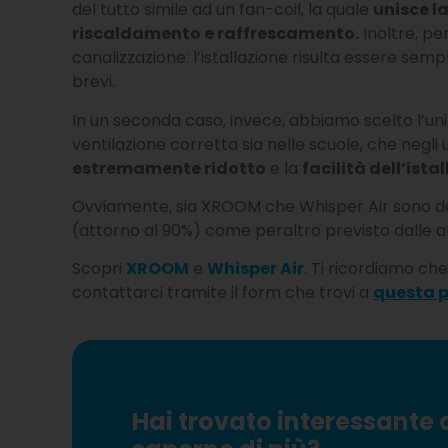
del tutto simile ad un fan-coil, la quale
unisce la
riscaldamento e raffrescamento.
Inoltre, pe
canalizzazione: l’istallazione risulta essere sem
brevi.
In un seconda caso, invece, abbiamo scelto l’un
ventilazione corretta sia nelle scuole, che negli u
estremamente ridotto
e la
facilità dell’ista
Ovviamente, sia XROOM che Whisper Air sono dota
(attorno al 90%) come peraltro previsto dalle a
Scopri
XROOM
e
Whisper Air
. Ti ricordiamo ch
contattarci tramite il form che trovi a
questa 
Hai trovato interessante 