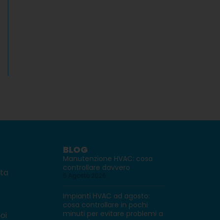
BLOG
Manutenzione HVAC: cosa
controllare davvero
ita
5 Agosto 2026
Impianti HVAC ad agosto:
cosa controllare in pochi
minuti per evitare problemi a
oi