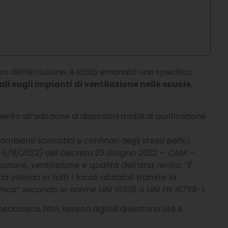
tro dell’Istruzione, è stato emanato uno specifico
i sugli impianti di ventilazione nelle scuole
,
rito all’adozione di dispositivi mobili di purificazione
ambienti scolastici e confinati degli stessi edifici.
il 6/8/2022) del Decreto 23 Giugno 2022 – CAM –
razione, ventilazione e qualità dell’aria recita: “È
 interna in tutti i locali abitabili tramite la
anica” secondo le norme UNI 10339 o UNI EN 16798-1.
anica, filtri, sensori digitali diventano utili e
.