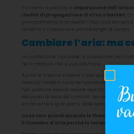
Torniamo a parlare di
depurazione dell’aria 
rischio di propagazione di virus o batteri.
Orm
principalmente in ambienti chiusi, scarsamente v
tendono a trascorrere periodi lunghi di tempo.
Cambiare l’aria: ma 
La ventilazione
“naturale”
è la soluzione più tra
né la migliore che si può adottare.
Aprire le finestre e avere classi scolastiche dotat
mesi più freddi in cui la temperatura esterna è m
non possono essere tenute aperte così tanto. Sig
dal punto di vista del comfort termico che rica
a trascorrere gran parte delle lezioni al freddo.
Cosa fare quindi quando le finestre non po
il ricambio d’aria perché le temperature so