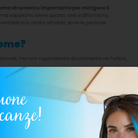
come strumento importante per mitigare il
ai sappiamo bene quanto essi si diffondono
entilati e/o molto affollati, dove le persone
come?
dizionale, ma non rappresenta sicuramente né l’unica,
e di prese d’aria, è quindi essenziale; tuttavia, nei
olto minore di quella interna, finestre e prese d’aria
nificherebbe infatti creare un disagio significativo
drebbe su studenti e insegnanti che si ritroverebbero
ssono essere tenute aperte in modo da garantire
no troppo basse?