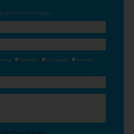
a un nostro incaricato.
ntore
Tecnico
Grossista
Privato
la normativa sulla
privacy
.