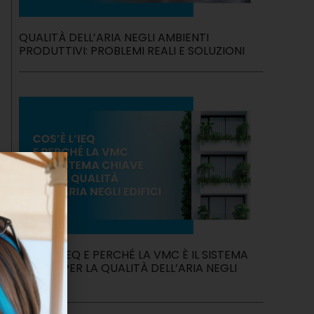
QUALITÀ DELL’ARIA NEGLI AMBIENTI
PRODUTTIVI: PROBLEMI REALI E SOLUZIONI
COS’È L’IEQ E PERCHÉ LA VMC È IL SISTEMA
CHIAVE PER LA QUALITÀ DELL’ARIA NEGLI
EDIFICI