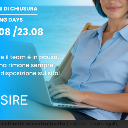
 capire e stabilire quante persone occuperanno una
piere al suo interno. Sul mercato sono infatti
ue una giusta ventilazione.
assicura ricambi d’aria
con impianti locali, ossia in
vello dell’intero edificio. Questi impianti
uplice beneficio: la qualità dell’aria indoor sarà
senza andare ad scontrarsi con elevate escursioni di
 scuole
recchiature per la ventilazione nelle scuole (ma non
bba essere una priorità assoluta, sia per gli
ma anche per l’intera società italiana perché
di domani.
ici che si sono affidati ai nostri impianti per
 indoor durante le lezioni. Le nostre scelte sono
ventilante decentralizzata
(cioè per locali singoli),