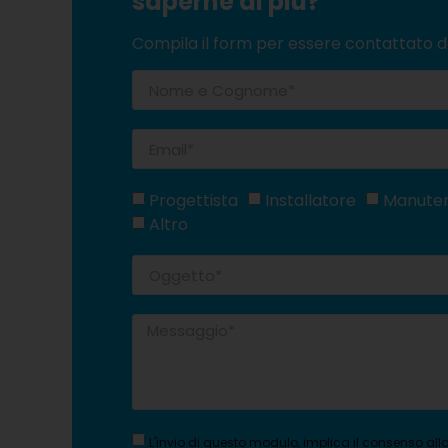
saperne di più?
Compila il form per essere contattato d
Progettista
Installatore
Manute
Altro
L'invio di questo modulo, implica il consenso al