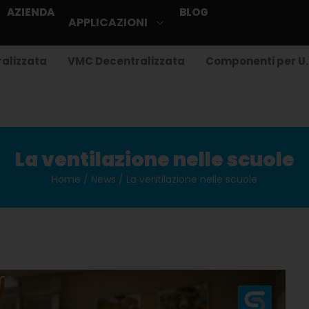
AZIENDA
BLOG
APPLICAZIONI
alizzata
VMC Decentralizzata
Componenti per U.
La ventilazione nelle scuole
Home
/
News
/ La ventilazione nelle scuole