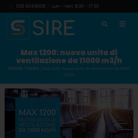
039 6049008
Lun - Ven: 8:30 - 17:30
Max 1200: nuova unita di
ventilazione da 11000 m3/h
Home
News
/
/ Max 1200: nuova unita di ventilazione da 11000
m3/h