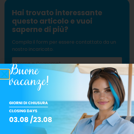
Hai trovato interessante
questo articolo e vuoi
saperne di più?
Compila il form per essere contattato da un
nostro incaricato.
Progettista
Installatore
Manutentore
Tecnico
Grossista
Privato
Altro