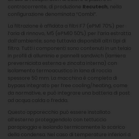
controcorrente, di produzione
Recutech
, nella
configurazione denominata “Combi”.
La filtrazione è affidata a filtri F7 (ePM1 70%) per
l’aria di rinnovo, M5 (ePM10 50%) per l’aria estratta
dall’ambiente; sono tuttavia disponibili altri tipi di
filtro. Tutti i componenti sono contenuti in un telaio
in profili di alluminio e pannelli sandwich (lamiera
preverniciata esterna e zincata interna) con
isolamento termoacustico in lana di roccia
spessore 50 mm. La macchina è completa di
bypass integrato per free cooling/heating, come
da normative, e può integrare una batteria di post
ad acqua calda o fredda.
Questo apparecchio può essere installato
all’esterno proteggendolo con tettuccio
parapioggia e isolando termicamente lo scarico
della condensa. Nel caso di temperature inferiori a