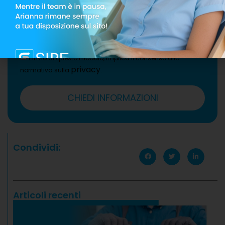
L'invio di questo modulo, implica il consenso alla
privacy
normativa sulla
.
CHIEDI INFORMAZIONI
Condividi:
Articoli recenti