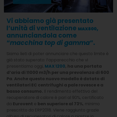
Vi abbiamo già presentato
l’unità di ventilazione
,
MAX800
annunciandola come
“
macchina top di gamma
”.
Siamo lieti di poter annunciare che questo limite è
già stato superato: l’apparecchio che vi
presentiamo oggi,
MAX 1200
, ha una portata
d’aria di 11000 m3/h per una prevalenza di 600
Pa
.
Anche questo nuovo modello è dotato di
ventilatori EC centrifughi a pale rovesce e a
basso consumo.
Il rendimento effettivo del
recuperatore di calore è pari al 90%, certificato
da
Eurovent
e
ben superiore al 73%
, minimo
prescritto da ERP2018. Viene raggiunto grazie
all’uso di recuperatori di calore a piastre in