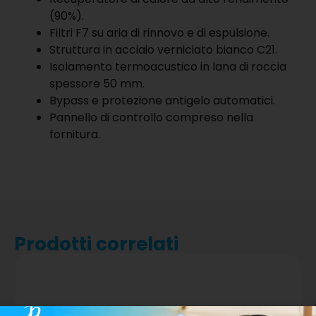
(90%).
Filtri F7 su aria di rinnovo e di espulsione.
Struttura in acciaio verniciato bianco C21.
Isolamento termoacustico in lana di roccia
spessore 50 mm.
Bypass e protezione antigelo automatici.
Pannello di controllo compreso nella
fornitura.
Prodotti correlati