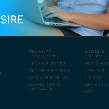
PRODOTTI
AZIENDA
Barriere d'aria
Chi siamo
VMC Centralizzata
Rete di vend
VMC Decentralizzata
Download
)
Componenti per UTA
Contatti
Accessori per la
Lavora con n
ventilazione
FAQ