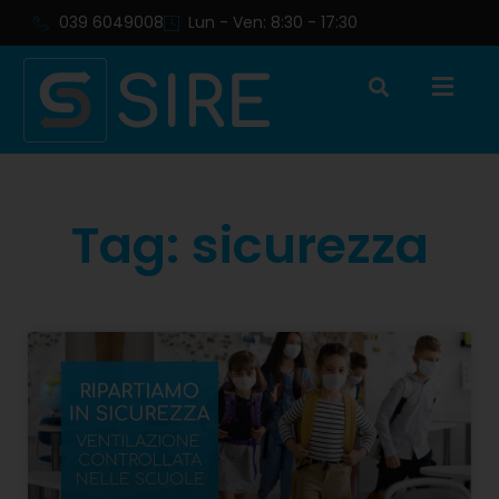
039 6049008
Lun - Ven: 8:30 - 17:30
Tag: sicurezza