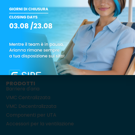
Via Monte Rosa, 1 – 20863 Concorezzo (MB)
Tel.: +39 039 6049008
PRODOTTI
Barriere d'aria
VMC Centralizzata
VMC Decentralizzata
Componenti per UTA
Accessori per la ventilazione