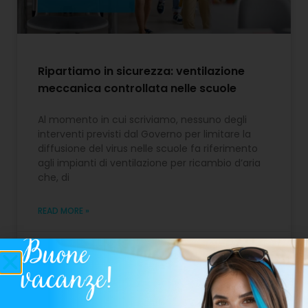
Ripartiamo in sicurezza: ventilazione
meccanica controllata nelle scuole
Al momento in cui scriviamo, nessuno degli
interventi previsti dal Governo per limitare la
diffusione del virus nelle scuole fa riferimento
agli impianti di ventilazione per ricambio d’aria
che, di
READ MORE »
16 Settembre 2020