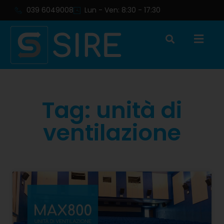
039 6049008
Lun - Ven: 8:30 - 17:30
Tag: unità di
ventilazione