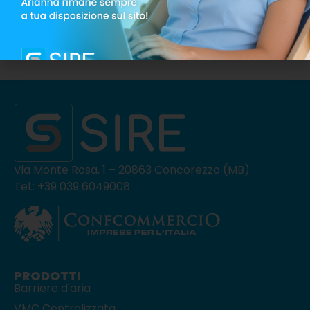
9 Maggio 2019
Via Monte Rosa, 1 – 20863 Concorezzo (MB)
Tel.: +39 039 6049008
PRODOTTI
Barriere d'aria
VMC Centralizzata