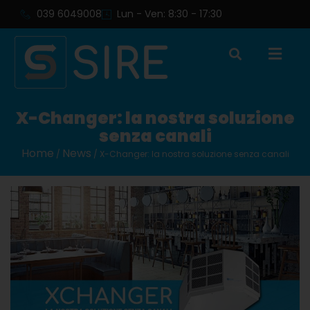
039 6049008
Lun - Ven: 8:30 - 17:30
X-Changer: la nostra soluzione
senza canali
Home
News
/
/ X-Changer: la nostra soluzione senza canali