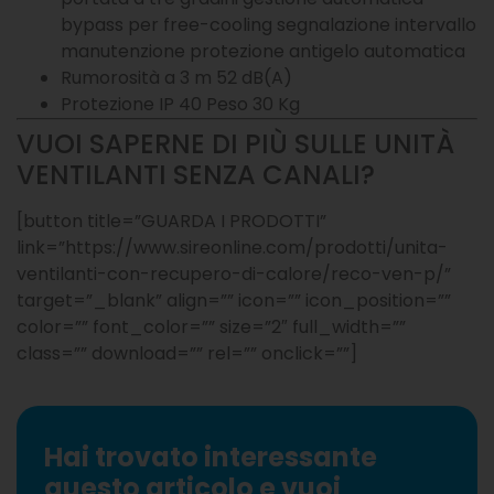
bypass per free-cooling segnalazione intervallo
manutenzione protezione antigelo automatica
Rumorosità a 3 m 52 dB(A)
Protezione IP 40 Peso 30 Kg
VUOI SAPERNE DI PIÙ SULLE UNITÀ
VENTILANTI SENZA CANALI?
[button title=”GUARDA I PRODOTTI”
link=”https://www.sireonline.com/prodotti/unita-
ventilanti-con-recupero-di-calore/reco-ven-p/”
target=”_blank” align=”” icon=”” icon_position=””
color=”” font_color=”” size=”2″ full_width=””
class=”” download=”” rel=”” onclick=””]
Hai trovato interessante
questo articolo e vuoi