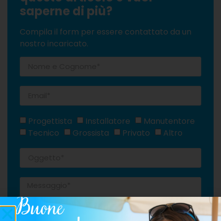
saperne di più?
Compila il form per essere contattato da un
nostro incaricato.
Progettista
Installatore
Manutentore
Tecnico
Grossista
Privato
Altro