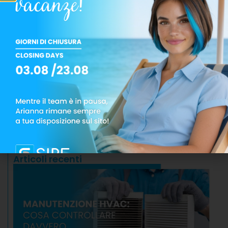
L'invio di questo modulo, implica il consenso alla
privacy
normativa sulla
.
CHIEDI INFORMAZIONI
Condividi:
Articoli recenti