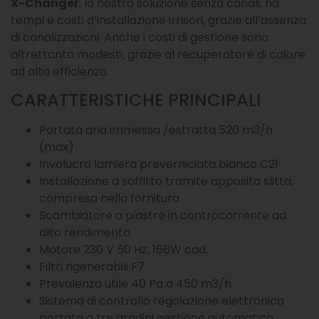
X-Changer
, la nostra soluzione senza canali, ha
tempi e costi d’installazione irrisori, grazie all’assenza
di canalizzazioni. Anche i costi di gestione sono
altrettanto modesti, grazie al recuperatore di calore
ad alta efficienza.
CARATTERISTICHE PRINCIPALI
Portata aria immessa /estratta 520 m3/h
(max)
Involucro lamiera preverniciata bianco C21
Installazione a soffitto tramite apposita slitta,
compresa nella fornitura
Scambiatore a piastre in controcorrente ad
alto rendimento
Motore 230 V 50 Hz, 166W cad.
Filtri rigenerabili F7
Prevalenza utile 40 Pa a 450 m3/h
Sistema di controllo regolazione elettronica
portata a tre gradini gestione automatica